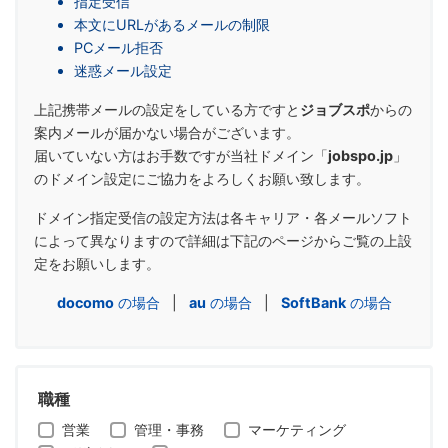
指定受信
本文にURLがあるメールの制限
PCメール拒否
迷惑メール設定
上記携帯メールの設定をしている方ですと
ジョブスポ
からの
案内メールが届かない場合がございます。
届いていない方はお手数ですが当社ドメイン「
jobspo.jp
」
のドメイン設定にご協力をよろしくお願い致します。
ドメイン指定受信の設定方法は各キャリア・各メールソフト
によって異なりますので詳細は下記のページからご覧の上設
定をお願いします。
docomo
の場合
|
au
の場合
|
SoftBank
の場合
職種
営業
管理・事務
マーケティング