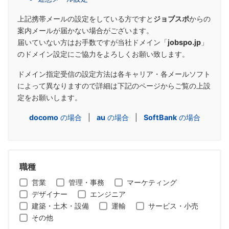
上記携帯メールの設定をしている方ですと
ジョブスポ
からの
案内メールが届かない場合がございます。
届いていない方はお手数ですが当社ドメイン「
jobspo.jp
」
のドメイン設定にご協力をよろしくお願い致します。
ドメイン指定受信の設定方法は各キャリア・各メールソフト
によって異なりますので詳細は下記のページからご覧の上設
定をお願いします。
docomo
の場合
|
au
の場合
|
SoftBank
の場合
職種
営業
管理・事務
マーケティング
デザイナー
エンジニア
建築・土木・設備
運輸
サービス・小売
その他