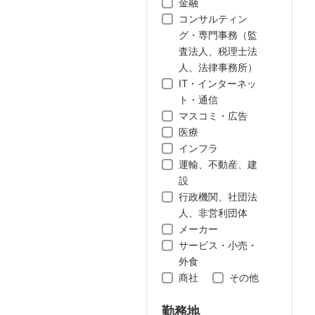
金融
コンサルティン
グ・専門事務（監
査法人、税理士法
人、法律事務所）
IT・インターネッ
ト・通信
マスコミ・広告
医療
インフラ
運輸、不動産、建
設
行政機関、社団法
人、非営利団体
メーカー
サービス・小売・
外食
商社
その他
勤務地