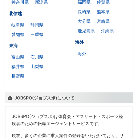
神奈川県
新潟県
福岡県
佐賀県
長崎県
熊本県
北信越
大分県
宮崎県
岐阜県
静岡県
鹿児島県
沖縄県
愛知県
三重県
海外
東海
海外
富山県
石川県
福井県
山梨県
長野県
JOBSPO(ジョブスポ)について
JOBSPO(ジョブスポ)は体育会・アスリート・スポーツ経
験者のための転職エージェントサービスです。
現在、多くの企業に求人案件の登録をいただいており、サ