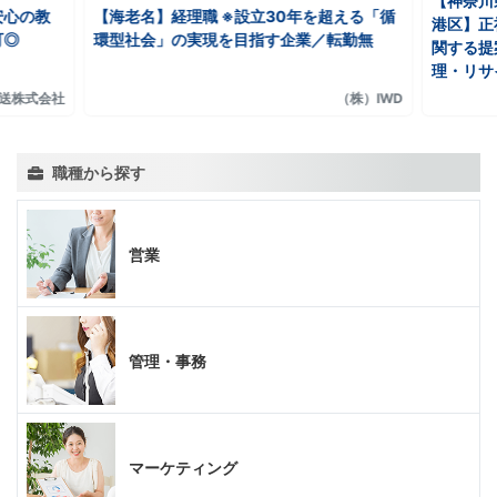
【神奈川
安心の教
【海老名】経理職 ※設立30年を超える「循
港区】正
可◎
環型社会」の実現を目指す企業／転勤無
関する提
理・リサ
送株式会社
（株）IWD
職種から探す
営業
管理・事務
マーケティング